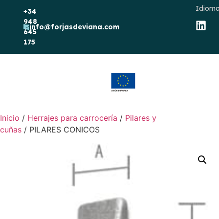
Idioma
+34
948
info@forjasdeviana.com
645
175
Inicio
/
Herrajes para carrocería
/
Pilares y
cuñas
/ PILARES CONICOS