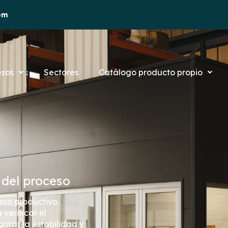
om
esos
Sectores
Catálogo producto propio
 del proceso
eso productivo.
verificar el
gurar la estabilidad y