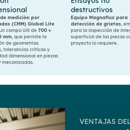
ión
Ensayos no
ensional
destructivos
de medición por
Equipo Magnaflux para
das (CMM) Global Lite
detección de grietas
, e
 un campo útil de
700 ×
para la inspección de int
00 mm
, que permite la
superficial de las piezas 
ión de geometrías
proyecto lo requiere.
 tolerancias críticas y
idad dimensional en piezas
y mecanizadas.
VENTAJAS DE