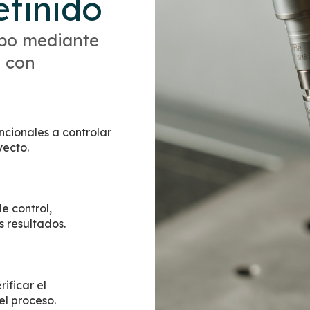
efinido
cabo mediante
o con
uncionales a controlar
yecto.
e control,
s resultados.
ificar el
el proceso.