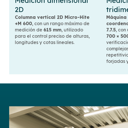
Medición dimensional
Medic
2D
tridim
Columna vertical 2D Micro-Hite
Máquina 
+M 600
, con un rango máximo de
coordena
medición de
615 mm
, utilizado
7.7.5
, con
para el control preciso de alturas,
700 × 5
longitudes y cotas lineales.
verificac
complejas,
repetitiv
forjadas 