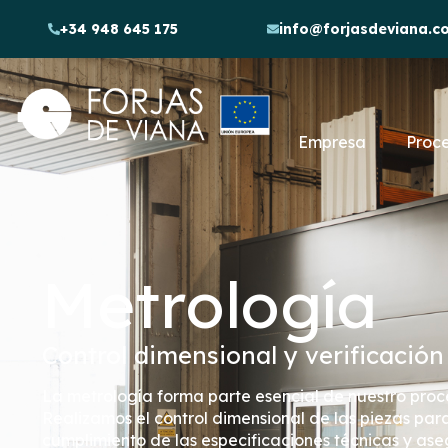
+34 948 645 175
info@forjasdeviana.c
Empresa
Proc
Metrología
Control dimensional y verificación
La metrología forma parte esencial de nuestro proc
Realizamos el control dimensional de las piezas para 
cumplimiento de las especificaciones técnicas y ase