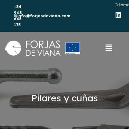
Idioma
+34
948
info@forjasdeviana.com
645
175
Pilares y cuñas