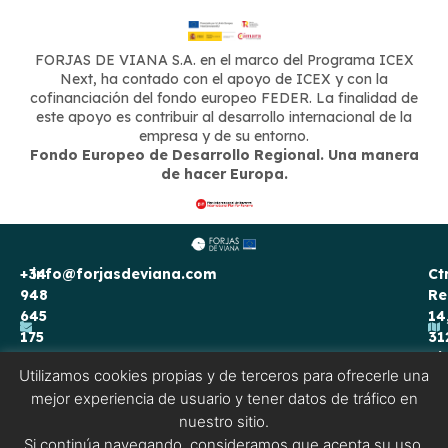
FORJAS DE VIANA S.A. en el marco del Programa ICEX
Next, ha contado con el apoyo de ICEX y con la
cofinanciación del fondo europeo FEDER. La finalidad de
este apoyo es contribuir al desarrollo internacional de la
empresa y de su entorno.
Fondo Europeo de Desarrollo Regional. Una manera
de hacer Europa.
+34
info@forjasdeviana.com
Ct
948
Re
645
14
175
31
Vi
Utilizamos cookies propias y de terceros para ofrecerle una
Na
Aviso legal
Política de Cookies
Política de privacidad
mejor experiencia de usuario y tener datos de tráfico en
nuestro sitio.
Si continúa navegando, consideramos que acepta su uso.
English
(
Inglés
)
Français
(
Francés
)