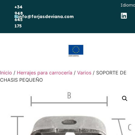
Idioma
+34
948
info@forjasdeviana.com
645
175
Inicio
/
Herrajes para carrocería
/
Varios
/ SOPORTE DE
CHASIS PEQUEÑO