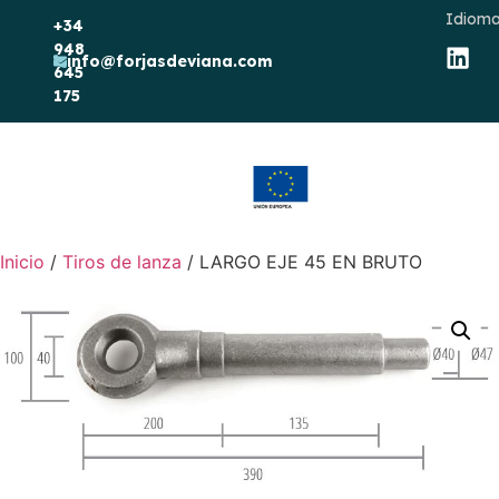
Idioma
+34
948
info@forjasdeviana.com
645
175
Inicio
/
Tiros de lanza
/ LARGO EJE 45 EN BRUTO