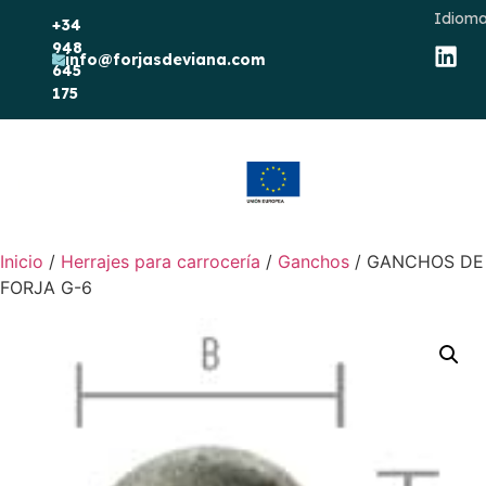
Idioma
+34
948
info@forjasdeviana.com
645
175
Inicio
/
Herrajes para carrocería
/
Ganchos
/ GANCHOS DE
FORJA G-6