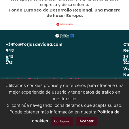
empresa y de su entorno.
Fondo Europeo de Desarrollo Regional. Una manera
de hacer Europa.
+34
info@forjasdeviana.com
Ct
948
Re
645
14
175
31
Vi
Na
Aviso legal
Política de Cookies
Política de privacidad
Utilizamos cookies propias y de terceros para ofrecerle una
mejor experiencia de usuario y tener datos de tráfico en
nuestro sitio.
Si continúa navegando, consideramos que acepta su uso.
Puede obtener más información en nuestra
Política de
cookies
Aceptar
Configurar