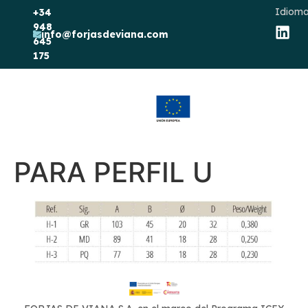
Idioma
+34
948
info@forjasdeviana.com
645
175
PARA PERFIL U