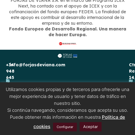
FORJAS DE VIANA S.A. en el marco del Programa ICEX
Next, ha contado con el apoyo de ICEX y con la
cofinanciación del fondo europeo FEDER. La finalidad de
este apoyo es contribuir al desarrollo internacional de la
empresa y de su entorno.
Fondo Europeo de Desarrollo Regional. Una manera
de hacer Europa.
+34
info@forjasdeviana.com
Ct
948
Re
645
14
175
31
Utilizamos cookies propias y de terceros para ofrecerle una
Vi
mejor experiencia de usuario y tener datos de tráfico en
Na
Aviso legal
Política de Cookies
Política de privacidad
nuestro sitio.
Si continúa navegando, consideramos que acepta su uso.
Puede obtener más información en nuestra
Política de
cookies
Aceptar
Configurar