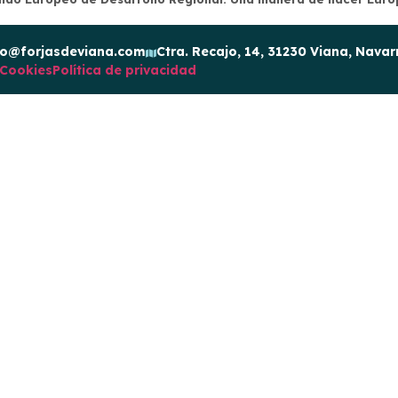
fo@forjasdeviana.com
Ctra. Recajo, 14, 31230 Viana, Navar
 Cookies
Política de privacidad