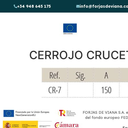
+34 948 645 175
info@forjasdeviana.c
Empresa
Proc
CERROJO CRUCE
FORJAS DE VIANA S.A. en
del fondo europeo FEDER
Fo