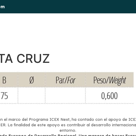
om
esos
Sectores
Catálogo producto propio
TA CRUZ
 el marco del Programa ICEX Next, ha contado con el apoyo de ICEX
. La finalidad de este apoyo es contribuir al desarrollo internacion
entorno.
ndo Europeo de Desarrollo Regional. Una manera de hacer Euro