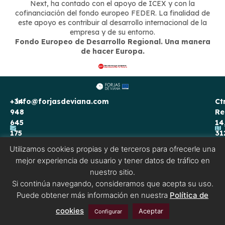
Next, ha contado con el apoyo de ICEX y con la
cofinanciación del fondo europeo FEDER. La finalidad de
este apoyo es contribuir al desarrollo internacional de la
empresa y de su entorno.
Fondo Europeo de Desarrollo Regional. Una manera
de hacer Europa.
+34
info@forjasdeviana.com
Ct
948
Re
645
14
175
31
Vi
Utilizamos cookies propias y de terceros para ofrecerle una
Na
mejor experiencia de usuario y tener datos de tráfico en
Aviso legal
Política de Cookies
Política de privacidad
nuestro sitio.
Si continúa navegando, consideramos que acepta su uso.
Puede obtener más información en nuestra
Política de
cookies
Aceptar
Configurar