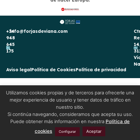
de hacer Europa.
+34
info@forjasdeviana.com
Ct
948
Re
645
14
175
31
Vi
Na
Aviso legal
Política de Cookies
Política de privacidad
Utilizamos cookies propias y de terceros para ofrecerle una
mejor experiencia de usuario y tener datos de tráfico en
nuestro sitio.
Si continúa navegando, consideramos que acepta su uso.
Puede obtener más información en nuestra
Política de
cookies
Aceptar
Configurar